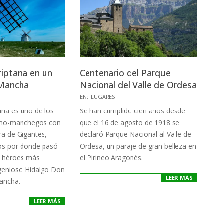
iptana en un
Centenario del Parque
 Mancha
Nacional del Valle de Ordesa
2018-
EN:
LUGARES
08-
na es uno de los
Se han cumplido cien años desde
31
lano-manchegos con
que el 16 de agosto de 1918 se
ra de Gigantes,
declaró Parque Nacional al Valle de
os por donde pasó
Ordesa, un paraje de gran belleza en
s héroes más
el Pirineo Aragonés.
ngenioso Hidalgo Don
LEER MÁS
ancha.
LEER MÁS