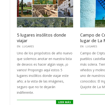
5 lugares insólitos donde
Campo de Cr
viajar
lugar de La
2020-
2019-
EN:
LUGARES
EN:
LUGARES
01-
02-
Uno de los propósitos de año nuevo
Campo de Cripta
06
14
que solemos anotar en nuestra lista
pueblos castel
de deseos es hacer algún viaje, ¡o
más solera. Tier
varios! Propongo aquí estos 5
viñedos y molin
lugares insólitos donde viajar este
uno de nuestro
año; a la vista de las imágenes,
conocidos: El I
seguro que no te dejarán
Quijote de La M
indiferente.
LEER MÁS