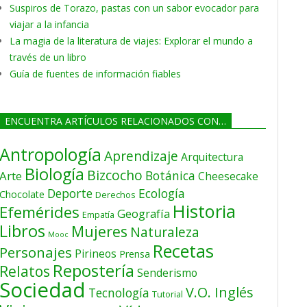
Suspiros de Torazo, pastas con un sabor evocador para
viajar a la infancia
La magia de la literatura de viajes: Explorar el mundo a
través de un libro
Guía de fuentes de información fiables
ENCUENTRA ARTÍCULOS RELACIONADOS CON…
Antropología
Aprendizaje
Arquitectura
Biología
Bizcocho
Botánica
Arte
Cheesecake
Deporte
Ecología
Chocolate
Derechos
Historia
Efemérides
Geografía
Empatía
Libros
Mujeres
Naturaleza
Mooc
Recetas
Personajes
Pirineos
Prensa
Repostería
Relatos
Senderismo
Sociedad
V.O. Inglés
Tecnología
Tutorial