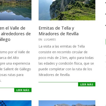
n el Valle de
Ermitas de Tella y
 alrededores de
Miradores de Revilla
állego
2020-
EN:
LUGARES
04-
La visita a las ermitas de Tella
26
ismo por el Valle de
consiste en recorrido circular de
rca del Alto
poco más de 2 km, apto para todas
mpre una experiencia
las edades y condición física, que se
de Sallent de Gállego
puede completar con la ruta de los
sas rutas para
Miradores de Revilla.
.
LEER MÁS
LEER MÁS