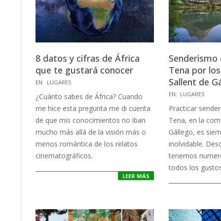
8 datos y cifras de África
Senderismo e
que te gustará conocer
Tena por los
Sallent de G
2020-
EN:
LUGARES
12-
2020-
EN:
LUGARES
¿Cuánto sabes de África? Cuando
19
09-
me hice esta pregunta me di cuenta
Practicar sender
10
de que mis conocimientos no iban
Tena, en la coma
mucho más allá de la visión más o
Gállego, es sie
menos romántica de los relatos
inolvidable. Des
cinematográficos.
tenemos numero
todos los gustos
LEER MÁS