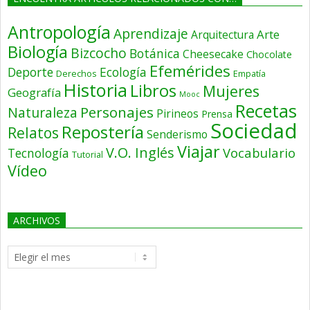
Antropología
Aprendizaje
Arte
Arquitectura
Biología
Bizcocho
Botánica
Cheesecake
Chocolate
Efemérides
Deporte
Ecología
Derechos
Empatía
Historia
Libros
Mujeres
Geografía
Mooc
Recetas
Personajes
Naturaleza
Pirineos
Prensa
Sociedad
Repostería
Relatos
Senderismo
Viajar
V.O. Inglés
Vocabulario
Tecnología
Tutorial
Vídeo
ARCHIVOS
Archivos