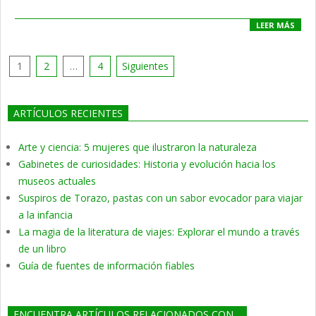
LEER MÁS
Paginación
1
2
…
4
Siguientes
de
entradas
ARTÍCULOS RECIENTES
Arte y ciencia: 5 mujeres que ilustraron la naturaleza
Gabinetes de curiosidades: Historia y evolución hacia los
museos actuales
Suspiros de Torazo, pastas con un sabor evocador para viajar
a la infancia
La magia de la literatura de viajes: Explorar el mundo a través
de un libro
Guía de fuentes de información fiables
ENCUENTRA ARTÍCULOS RELACIONADOS CON…