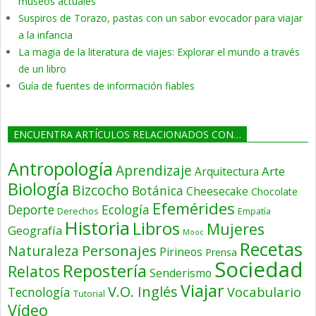
museos actuales
Suspiros de Torazo, pastas con un sabor evocador para viajar
a la infancia
La magia de la literatura de viajes: Explorar el mundo a través
de un libro
Guía de fuentes de información fiables
ENCUENTRA ARTÍCULOS RELACIONADOS CON…
Antropología
Aprendizaje
Arte
Arquitectura
Biología
Bizcocho
Botánica
Cheesecake
Chocolate
Efemérides
Deporte
Ecología
Derechos
Empatía
Historia
Libros
Mujeres
Geografía
Mooc
Recetas
Personajes
Naturaleza
Pirineos
Prensa
Sociedad
Repostería
Relatos
Senderismo
Viajar
V.O. Inglés
Vocabulario
Tecnología
Tutorial
Vídeo