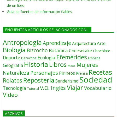
de un libro
Guía de fuentes de información fiables
ENCUENTRA ARTÍCULOS RELACIONADOS CON…
Antropología
Aprendizaje
Arte
Arquitectura
Biología
Bizcocho
Botánica
Cheesecake
Chocolate
Efemérides
Deporte
Ecología
Derechos
Empatía
Historia
Libros
Mujeres
Geografía
Mooc
Recetas
Personajes
Naturaleza
Pirineos
Prensa
Sociedad
Repostería
Relatos
Senderismo
Viajar
V.O. Inglés
Vocabulario
Tecnología
Tutorial
Vídeo
ARCHIVOS